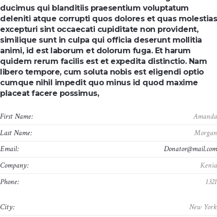
ducimus qui blanditiis praesentium voluptatum
deleniti atque corrupti quos dolores et quas molestias
excepturi sint occaecati cupiditate non provident,
similique sunt in culpa qui officia deserunt mollitia
animi, id est laborum et dolorum fuga. Et harum
quidem rerum facilis est et expedita distinctio. Nam
libero tempore, cum soluta nobis est eligendi optio
cumque nihil impedit quo minus id quod maxime
placeat facere possimus,
First Name:
Amand
Last Name:
Morga
Email:
Donator@mail.co
Company:
Keni
Phone:
132
City:
New Yor