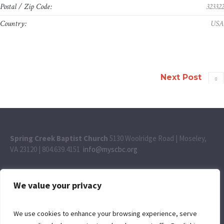
Postal / Zip Code:
32332
Country:
US
Next Post
Spring Creek Baptist Church
5130 Woolridge Road | Moseley,
VA 23120 | 804.639.4151
info@myscbc.org
We value your privacy
We use cookies to enhance your browsing experience, serve